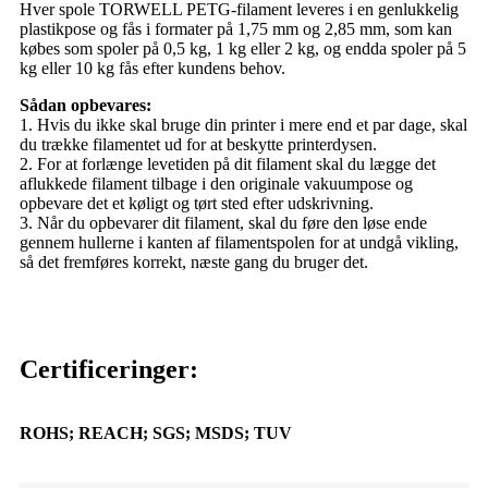
Hver spole TORWELL PETG-filament leveres i en genlukkelig
plastikpose og fås i formater på 1,75 mm og 2,85 mm, som kan
købes som spoler på 0,5 kg, 1 kg eller 2 kg, og endda spoler på 5
kg eller 10 kg fås efter kundens behov.
Sådan opbevares:
1. Hvis du ikke skal bruge din printer i mere end et par dage, skal
du trække filamentet ud for at beskytte printerdysen.
2. For at forlænge levetiden på dit filament skal du lægge det
aflukkede filament tilbage i den originale vakuumpose og
opbevare det et køligt og tørt sted efter udskrivning.
3. Når du opbevarer dit filament, skal du føre den løse ende
gennem hullerne i kanten af ​​filamentspolen for at undgå vikling,
så det fremføres korrekt, næste gang du bruger det.
Certificeringer:
ROHS; REACH; SGS; MSDS; TUV