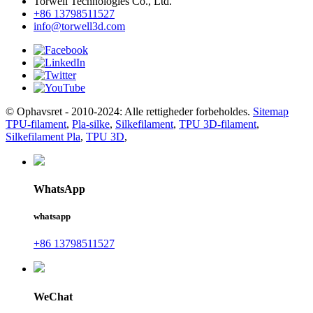
Torwell Technologies Co., Ltd.
+86 13798511527
info@torwell3d.com
© Ophavsret - 2010-2024: Alle rettigheder forbeholdes.
Sitemap
TPU-filament
,
Pla-silke
,
Silkefilament
,
TPU 3D-filament
,
Silkefilament Pla
,
TPU 3D
,
WhatsApp
whatsapp
+86 13798511527
WeChat