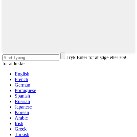
Tryk Enter for at søge eller ESC
for at lukke
English
French
German
Portuguese
Spanish
Russian
Japanese
Korean
Arabic
Irish
Greek
Turkish