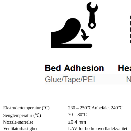
Ekstrudertemperatur (
℃
)
230 – 250
℃
Anbefalet 240
℃
70 – 80°C
Sengtemperatur (
℃
)
No
zzle-størrelse
≥
0,4 mm
Ventilatorhastighed
LAV for bedre overfladekvalitet