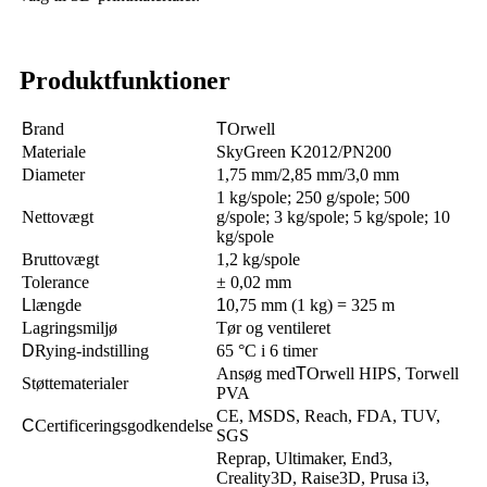
Produktfunktioner
B
rand
T
Orwell
Materiale
SkyGreen K2012/PN200
Diameter
1,75 mm/2,85 mm/3,0 mm
1 kg/spole; 250 g/spole; 500
Nettovægt
g/spole; 3 kg/spole; 5 kg/spole; 10
kg/spole
Bruttovægt
1,2 kg/spole
Tolerance
± 0,02 mm
L
længde
1
0,75 mm (1 kg) = 325 m
Lagringsmiljø
Tør og ventileret
D
Rying-indstilling
65 °C i 6 timer
Ansøg med
T
Orwell HIPS, Torwell
Støttematerialer
PVA
CE, MSDS, Reach, FDA, TUV,
C
Certificeringsgodkendelse
SGS
Reprap, Ultimaker, End3,
Creality3D, Raise3D, Prusa i3,