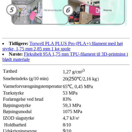
Tidligere:
Torwell PLA PLUS Pro (PLA+) filament med høj
styrke, 1,75 mm 2,85 mm 1 kg spole
Næste:
Fleksibelt 95A 1,75 mm TPU-filament til 3D-printning i
blødt materiale
3
Tæthed
1,27 g/cm²
Smelteindeks (g/10 min)
20
(
250
℃
/2,16 kg
）
Varmeforvrængningstemperatur
65
℃
, 0,45 MPa
Trækstyrke
53 MPa
Forlængelse ved brud
83%
Bøjningsstyrke
59,3 MPa
Bøjningsmodul
1075 MPa
IZOD slagstyrke
4,7 kJ/
㎡
Holdbarhed
8/10
Udskrivningsevne
9
/10