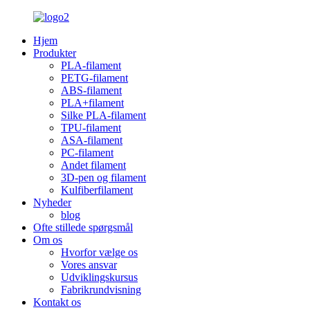
Hjem
Produkter
PLA-filament
PETG-filament
ABS-filament
PLA+filament
Silke PLA-filament
TPU-filament
ASA-filament
PC-filament
Andet filament
3D-pen og filament
Kulfiberfilament
Nyheder
blog
Ofte stillede spørgsmål
Om os
Hvorfor vælge os
Vores ansvar
Udviklingskursus
Fabrikrundvisning
Kontakt os