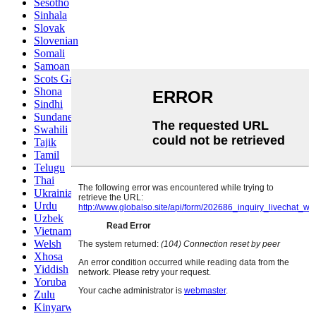
Sesotho
Sinhala
Slovak
Slovenian
Somali
Samoan
Scots Gaelic
Shona
Sindhi
Sundanese
Swahili
Tajik
Tamil
Telugu
Thai
Ukrainian
Urdu
Uzbek
Vietnamese
Welsh
Xhosa
Yiddish
Yoruba
Zulu
Kinyarwanda