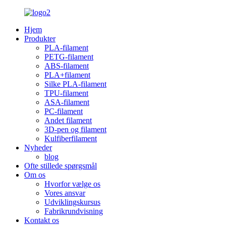
Hjem
Produkter
PLA-filament
PETG-filament
ABS-filament
PLA+filament
Silke PLA-filament
TPU-filament
ASA-filament
PC-filament
Andet filament
3D-pen og filament
Kulfiberfilament
Nyheder
blog
Ofte stillede spørgsmål
Om os
Hvorfor vælge os
Vores ansvar
Udviklingskursus
Fabrikrundvisning
Kontakt os